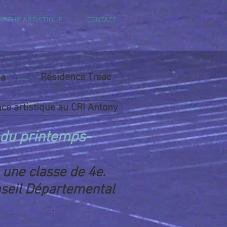
ARCHE ARTISTIQUE
CONTACT
Résidence Treac
ia
ce artistique au CRI Antony
 du printemps-
une classe de 4e.
onseil Départemental