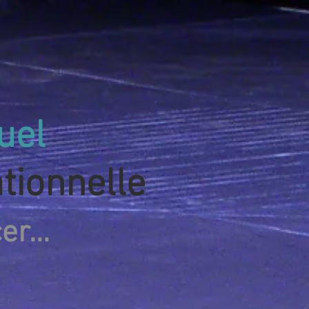
tuel
tionnelle
r...