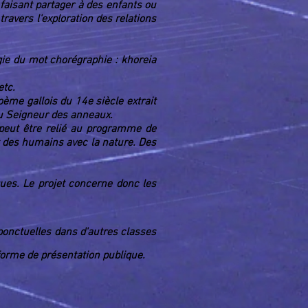
faisant partager à des enfants ou
ravers l'exploration des relations
ogie du mot chorégraphie :
khoreia
tc.
ème gallois du 14e siècle extrait
du
Seigneur des anneaux
.
 peut être relié au programme de
t des humains avec la nature. Des
iques. Le projet concerne donc les
s ponctuelles dans d'autres classes
 forme de présentation publique.