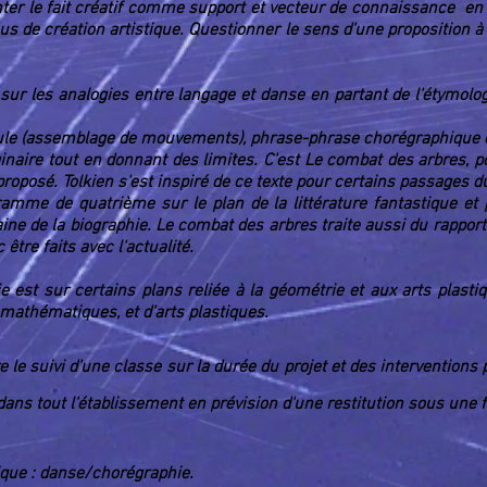
ter le fait créatif comme support et vecteur de connaissance en 
 de création artistique. Questionner le sens d'une proposition à t
sur les analogies entre langage et danse en partant de l'étymol
e (assemblage de mouvements), phrase-phrase chorégraphique e
ginaire tout en donnant des limites. C'est
Le combat des arbres,
po
i proposé. Tolkien s'est inspiré de ce texte pour certains passages 
amme de quatrième sur le plan de la littérature fantastique et
ne de la biographie. Le combat des arbres traite aussi du rappor
tre faits avec l'actualité.
Cie est sur certains plans reliée à la géométrie et aux arts plast
 mathématiques, et d'arts plastiques.
re le suivi d'une classe sur la durée du projet et des intervention
 dans tout l'établissement en prévision d'une restitution sous une
tique : danse/chorégraphie.