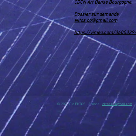
CDCN Art Danse Bourgogne.
Dossier sur demande
ektos.co@gmail.com
https://vimeo.com/3600329
© 2020 Cie EKTOS - France -
ektos.co@gmail.com