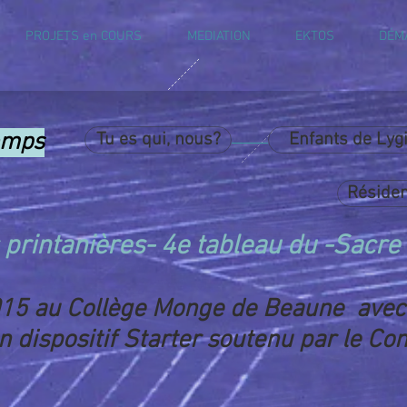
PROJETS en COURS
MEDIATION
EKTOS
DÉM
emps
Tu es qui, nous?
Enfants de Lyg
Résiden
printanières
- 4e tableau du -
Sacre
015 au Collège Monge de Beaune avec 
n dispositif Starter soutenu par le C