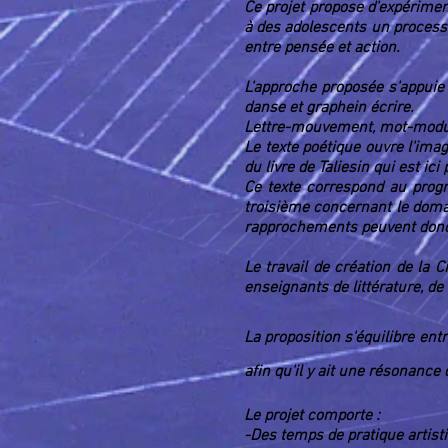
Ce projet propose d'expérimen
à des adolescents un processus
entre pensée et action.
L'approche proposée s'appuie 
danse et
graphein
écrire.
Lettre-mouvement, mot-modul
Le texte poétique ouvre l'ima
du livre de Taliesin qui est ic
Ce texte correspond au progr
troisième concernant le domai
rapprochements peuvent donc ê
Le travail de création de la 
enseignants de littérature, de
La proposition s'équilibre ent
afin qu'il y ait une résonance
Le projet comporte :
-Des temps de pratique artis