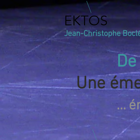
EKTOS
Jean-Christophe Bocl
De 
Une émer
... 