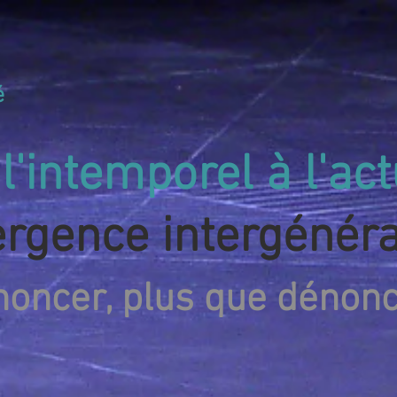
é
l'intemporel à l'ac
gence intergénéra
énoncer, plus que dénonce