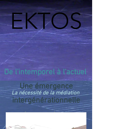
EKTOS
De l'intemporel à l'actuel
Une émergence
La nécessité de la médiation
intergénérationnelle
... énoncer, plus que
dénoncer...